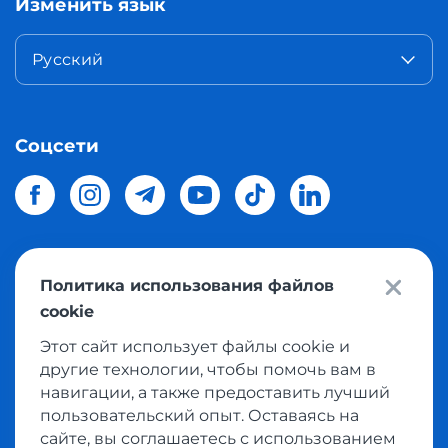
Изменить язык
Русский
Соцсети
Политика использования файлов
© 2026 Meest Shopping
доставка покупок с интернет
cookie
магазинов мира в Украину.
Все права защищены
Этот сайт использует файлы cookie и
другие технологии, чтобы помочь вам в
Политика конфиденциальности
навигации, а также предоставить лучший
Публичная оферта
пользовательский опыт. Оставаясь на
Условия пользования сервисом выкупа товаров
сайте, вы соглашаетесь с использованием