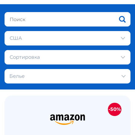
США
Сортировка
Белье
-50%