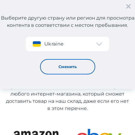
Выберите другую страну или регион для просмотра
контента в соответствии с местом пребывания.
Регистрация
Ukraine
Витамины для детей из США
Витамины для детей из США
Сменить
Список магазинов на сайте размещен для
рекомендации. Вы можете заказать товар из
любого интернет-магазина, который сможет
доставить товар на наш склад, даже если его нет
в этом перечне.