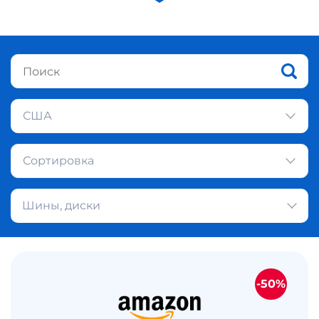
США
Сортировка
Шины, диски
-50%