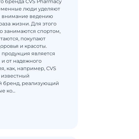
о бренда CVS Pharmacy
еменные люди уделяют
е внимание ведению
раза жизни. Для этого
о занимаются спортом,
таются, покупают
оровья и красоты.
а продукция является
 и от надежного
я, как, например, CVS
о известный
й бренд, реализующий
 ко...