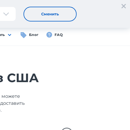
Регистрация
Вход
RU
Сменить
ать
Блог
FAQ
з США
ы можете
 доставить
.