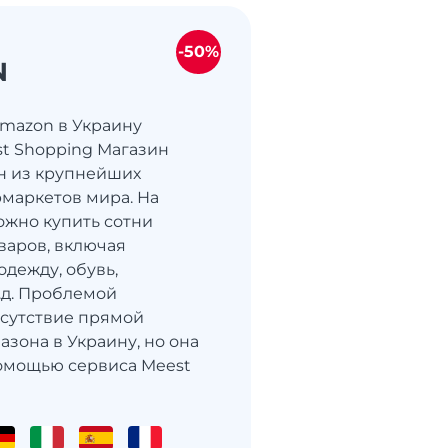
-50%
N
Amazon в Украину
st Shopping Магазин
н из крупнейших
маркетов мира. На
жно купить сотни
варов, включая
одежду, обувь,
т.д. Проблемой
тсутствие прямой
азона в Украину, но она
омощью сервиса Meest