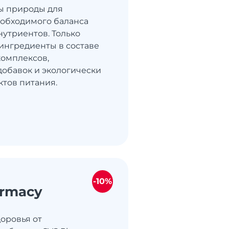
ы природы для
обходимого баланса
нутриентов. Только
ингредиенты в составе
омплексов,
добавок и экологически
ктов питания.
-10%
rmacy
доровья от