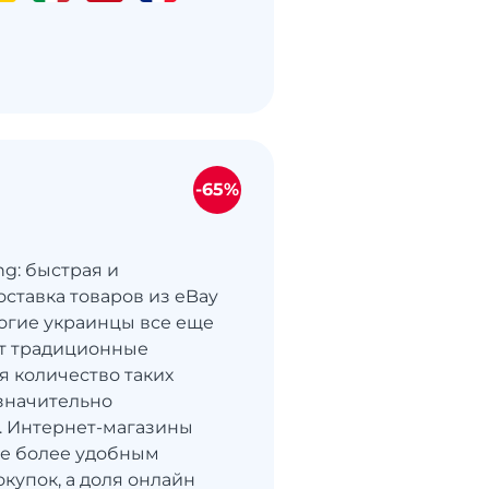
-65%
ng: быстрая и
оставка товаров из eBay
огие украинцы все еще
т традиционные
я количество таких
значительно
. Интернет-магазины
се более удобным
купок, а доля онлайн