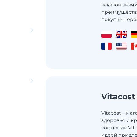
заказов значи
преимуществ
покупки через
Vitacost
Vitacost – ма
здоровья и к
компания Vita
идеей привле