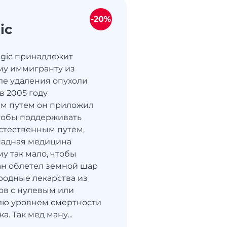
-20%
ic
gic принадлежит
му иммигранту из
ле удаления опухоли
в 2005 году
им путем он приложил
чтобы поддерживать
стественным путем,
падная медицина
у так мало, чтобы
ан облетел земной шар
родные лекарства из
ов с нулевым или
лю уровнем смертности
а. Так мед ману...