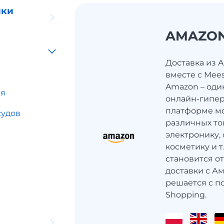
ики
AMAZO
Доставка из 
вместе с Mee
Amazon – оди
ия
онлайн-гипер
платформе мо
судов
различных то
электронику, 
косметику и 
становится о
доставки с Ам
решается с п
Shopping.