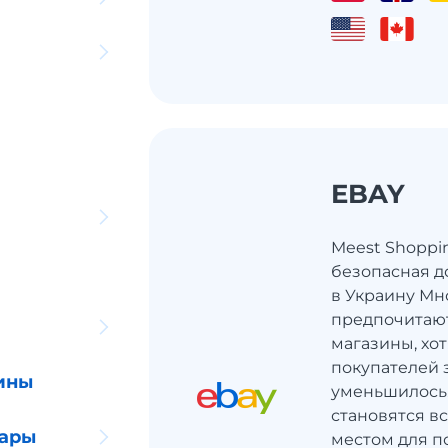
EBAY
Meest Shoppi
безопасная д
в Украину Мн
предпочитаю
магазины, хот
покупателей 
ины
уменьшилось
становятся в
уары
местом для по