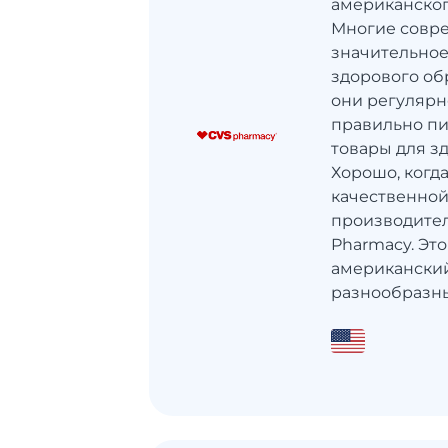
американског
Многие совр
значительно
здорового об
они регулярн
правильно пи
товары для зд
Хорошо, когд
качественной
производител
Pharmacy. Эт
американски
разнообразные