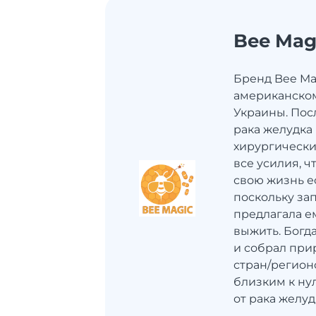
Bee Mag
Бренд Bee Ma
американско
Украины. Пос
рака желудка 
хирургическ
все усилия, 
свою жизнь е
поскольку за
предлагала ем
выжить. Богд
и собрал при
стран/регион
близким к ну
от рака желудк