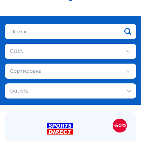
США
Сортировка
Outlets
-50%