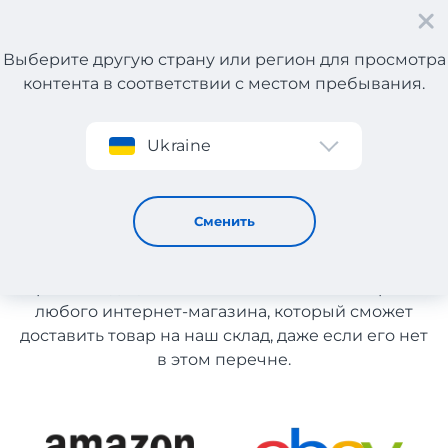
Выберите другую страну или регион для просмотра
контента в соответствии с местом пребывания.
Регистрация
Ukraine
Обувь из США
Обувь из США
Сменить
Список магазинов на сайте размещен для
рекомендации. Вы можете заказать товар из
любого интернет-магазина, который сможет
доставить товар на наш склад, даже если его нет
в этом перечне.