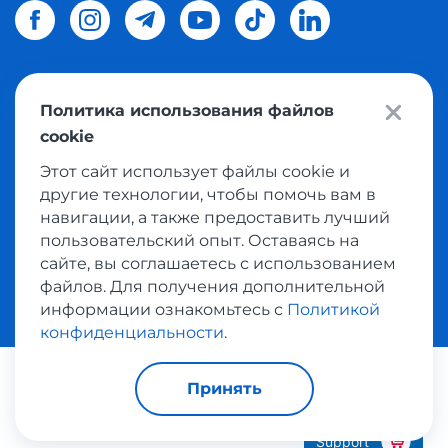
Политика использования файлов
© 2026 Meest Shopping
доставка покупок с интернет
cookie
магазинов мира в Украину.
Все права защищены
Этот сайт использует файлы cookie и
другие технологии, чтобы помочь вам в
Политика конфиденциальности
навигации, а также предоставить лучший
Публичная оферта
пользовательский опыт. Оставаясь на
Условия пользования сервисом выкупа товаров
сайте, вы соглашаетесь с использованием
файлов. Для получения дополнительной
информации ознакомьтесь с
Политикой
конфиденциальности
.
Платежные системы:
Принять
Support