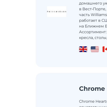
домашнего уют
в Вест‑Порте,
часть William
работает в СШ
на Ближнем В
Ассортимент:
кресла, столы,
Chrome 
Chrome Heart