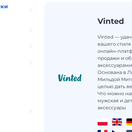
ики
Vinted
Vinted — уда
вашего стиля
онлайн-платф
продажи и об
аксессуарами
Основана в Л
Мильдой Митк
целью дать в
Что можно най
мужская и дет
аксессуары