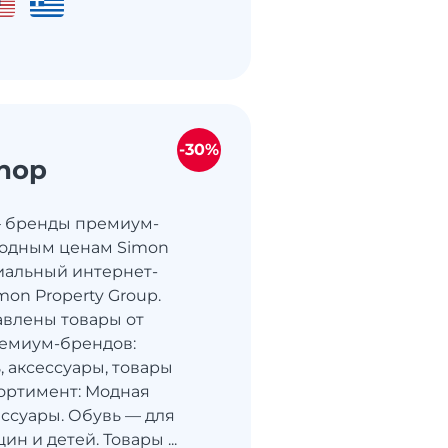
-30%
hop
— бренды премиум-
годным ценам Simon
иальный интернет-
mon Property Group.
авлены товары от
емиум-брендов:
, аксессуары, товары
сортимент: Модная
ессуары. Обувь — для
н и детей. Товары ...