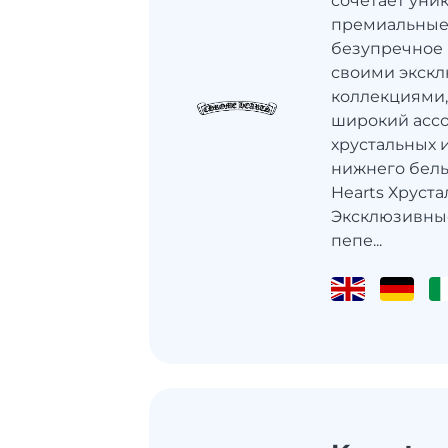
сочетает уни
премиальные
безупречное 
своими экск
коллекциями,
широкий ассо
хрустальных 
нижнего бель
Hearts Хруст
Эксклюзивные
пепе...