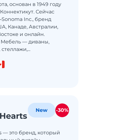
а, основан в 1949 году
 Коннектикут. Сейчас
s‑Sonoma Inc., бренд
А, Канаде, Австралии,
остоке и онлайн.
 Мебель — диваны,
 стеллажи,...
-30%
New
Hearts
s — это бренд, который