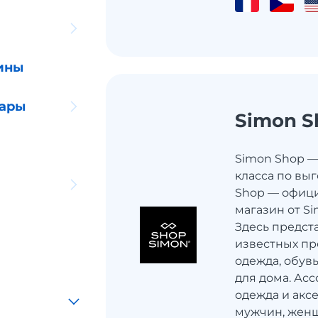
ины
уары
Simon S
Simon Shop 
класса по вы
Shop — офиц
магазин от Si
Здесь предст
известных пр
одежда, обувь
для дома. Ас
одежда и акс
мужчин, женщи