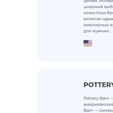
ценам. Интер
широкий выбо
известных бр
включая одежд
ювелирные из
для мужчин ...
POTTER
Pottery Barn 
американский
Barn — симво