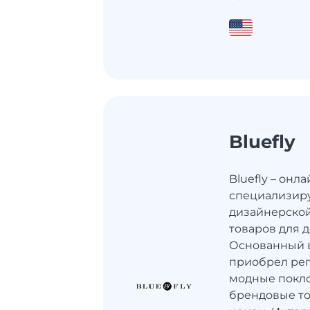
Bluefly
Bluefly – онл
специализир
дизайнерской
товаров для д
Основанный в
приобрел реп
модные покло
брендовые т