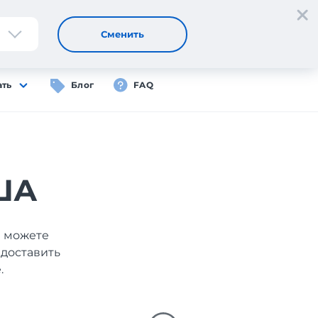
Регистрация
Вход
RU
Сменить
ать
Блог
FAQ
США
ы можете
 доставить
.