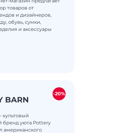
нет-магазин предлагает
р товаров от
ендов и дизайнеров,
у, обувь, сумки,
делия и аксессуары
-20%
Y BARN
— культовый
 бренд уюта Pottery
л американского