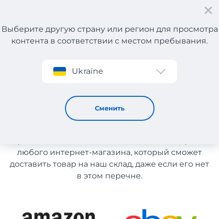
Выберите другую страну или регион для просмотра
контента в соответствии с местом пребывания.
Регистрация
Ukraine
Мужские товары из США
Мужские товары из США
Сменить
Список магазинов на сайте размещен для
рекомендации. Вы можете заказать товар из
любого интернет-магазина, который сможет
доставить товар на наш склад, даже если его нет
в этом перечне.